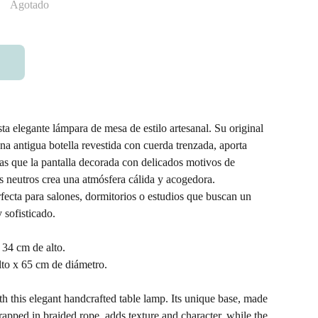
Agotado
ta elegante lámpara de mesa de estilo artesanal. Su original
una antigua botella revestida con cuerda trenzada, aporta
tras que la pantalla decorada con delicados motivos de
s neutros crea una atmósfera cálida y acogedora.
fecta para salones, dormitorios o estudios que buscan un
 sofisticado.
 34 cm de alto.
lto x 65 cm de diámetro.
th this elegant handcrafted table lamp. Its unique base, made
rapped in braided rope, adds texture and character, while the