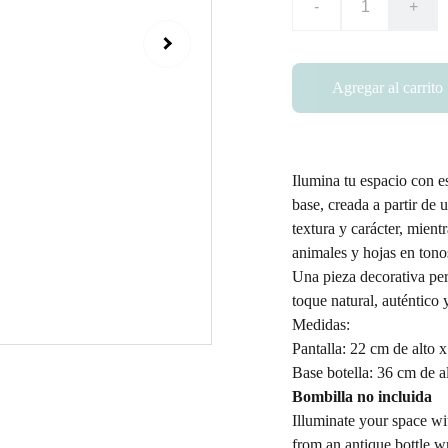
-
+
Agregar al carrito
Ilumina tu espacio con es
base, creada a partir de 
textura y carácter, mien
animales y hojas en tono
Una pieza decorativa per
toque natural, auténtico y
Medidas:
Pantalla: 22 cm de alto x
Base botella: 36 cm de a
Bombilla no incluida
Illuminate your space wi
from an antique bottle w