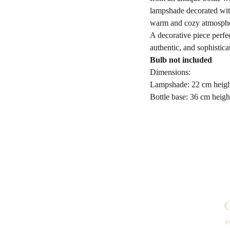
lampshade decorated with 
warm and cozy atmosphe
A decorative piece perfec
authentic, and sophistica
Bulb not included
Dimensions:
Lampshade: 22 cm heigh
Bottle base: 36 cm heigh
C
r