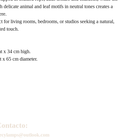
delicate animal and leaf motifs in neutral tones creates a
re.
t for living rooms, bedrooms, or studios seeking a natural,
ted touch.
t x 34 cm high.
t x 65 cm diameter.
ontacto:
ecylamps@outlook.com