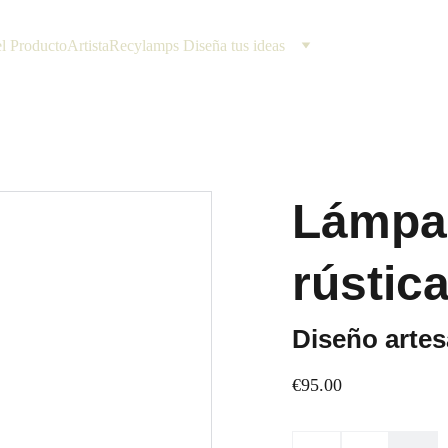
el Producto
Artista
Recylamps Diseña tus ideas
Lámpa
rústic
Diseño artes
€95.00