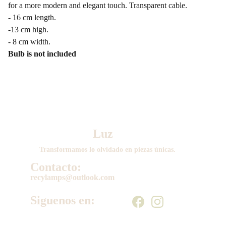
for a more modern and elegant touch. Transparent cable.
- 16 cm length.
-13 cm high.
- 8 cm width.
Bulb is not included
Luz 
Transformamos lo olvidado en piezas únicas.
Contacto:
recylamps@outlook.com
Siguenos en: